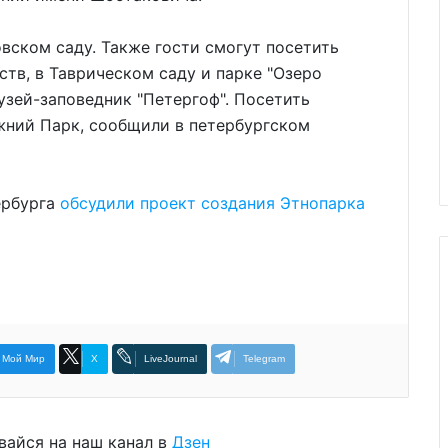
вском саду. Также гости смогут посетить
тв, в Таврическом саду и парке "Озеро
узей-заповедник "Петергоф". Посетить
жний Парк, сообщили в петербургском
ербурга
обсудили проект создания Этнопарка
Мой Мир
X
LiveJournal
Telegram
вайся на наш канал в
Дзен