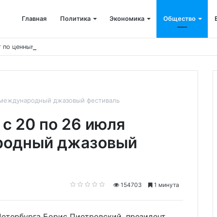
Главная
Политика
Экономика
Общество
ст по ценным бумагам при общем снижении объёмов
я международный джазовый фестиваль
с 20 по 26 июля
родный джазовый
154703
1 минута
 Петербурга Борис Пиотровский, президент