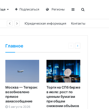
Еще
Подписаться
Регионы
Юридическая информация
Контакты
Главное
Москва — Тегеран:
Торги на СПб бирже
возобновлено
в июле: рост по
прямое
ценным бумагам
авиасообщение
при общем
снижении объёмов
5 августа 2026