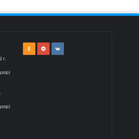
 г.
дзор)
.
дзор)