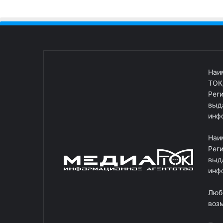
Наи
ТОК
Рег
выд
инф
Наи
Рег
выд
инф
Люб
возм