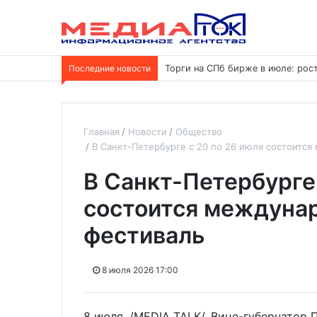
Последние новости
Торги на СПб бирже в июле: ро
Главная
Новости
Общество
В Санкт-Петербурге с 20 по 26 июля состоитс
В Санкт-Петербурге 
состоится междуна
фестиваль
8 июля 2026 17:00
8 июля. /MEDIA TALK/. Вице-губернатор