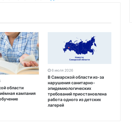
6 июля 2026
В Самарской области из-за
6
нарушения санитарно-
кой области
эпидемиологических
риёмная кампания
требований приостановлена
обучение
работа одного из детских
лагерей