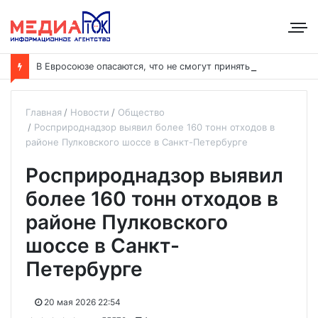
В
Евросоюзе опасаются, что не смогут принять дополнительных участников
Главная
Новости
Общество
Росприроднадзор выявил более 160 тонн отходов в
районе Пулковского шоссе в Санкт-Петербурге
Росприроднадзор выявил
более 160 тонн отходов в
районе Пулковского
шоссе в Санкт-
Петербурге
20 мая 2026 22:54